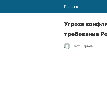
Главпост
Угроза конфли
требование Р
Петр Юрьев