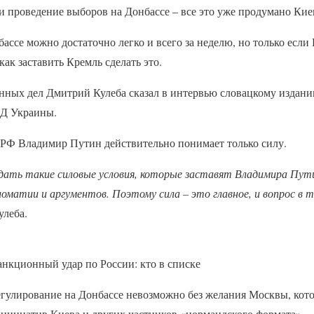
и проведение выборов на Донбассе – все это уже продумано Ки
ассе можно достаточно легко и всего за неделю, но только если Р
как заставить Кремль сделать это.
нных дел Дмитрий Кулеба сказал в интервью словацкому изданию
ИД Украины.
т РФ Владимир Путин действительно понимает только силу.
оздать такие силовые условия, которые заставят Владимира Пут
оматии и аргументов. Поэтому сила – это главное, и вопрос в 
улеба.
анкционный удар по России: кто в списке
егулирование на Донбассе невозможно без желания Москвы, кот
инициатив Киева и других частников «нормандского формата».