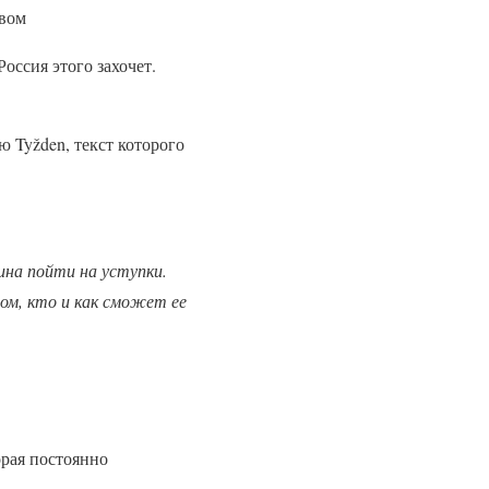
евом
оссия этого захочет.
 Tyžden, текст которого
ина пойти на уступки.
том, кто и как сможет ее
орая постоянно