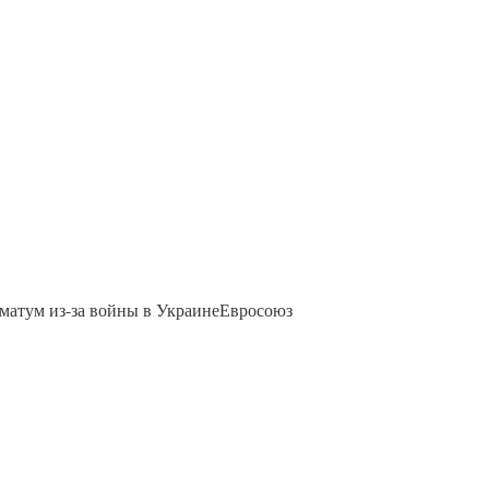
матум из-за войны в УкраинеЕвросоюз