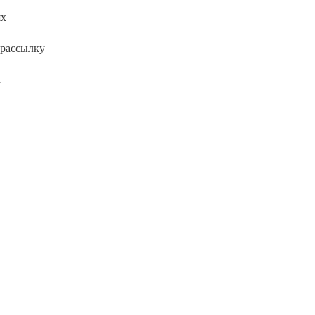
ях
 рассылку
l