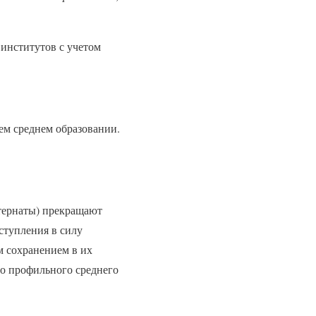
 институтов с учетом
ем среднем образовании.
нтернаты) прекращают
вступления в силу
м сохранением в их
но профильного среднего