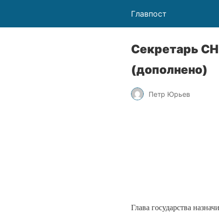
Главпост
Секретарь СН
(дополнено)
Петр Юрьев
Глава государства назнач