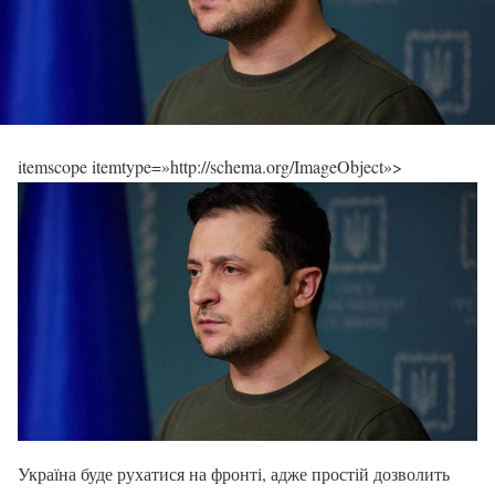
itemscope itemtype=»http://schema.org/ImageObject»>
Україна буде рухатися на фронті, адже простій дозволить