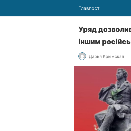
Главпост
Уряд дозволив
іншим російсь
Дарья Крымская