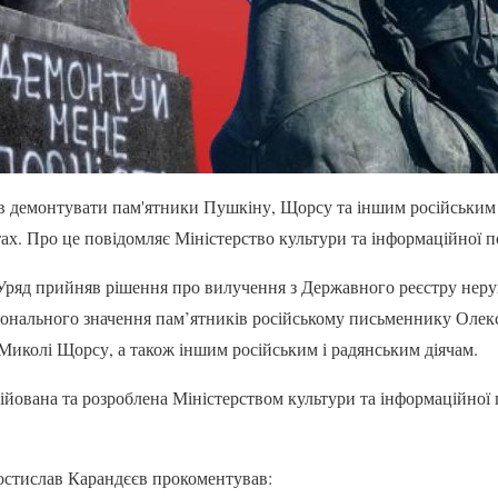
ив демонтувати пам'ятники Пушкіну, Щорсу та іншим російським 
тах. Про це повідомляє Міністерство культури та інформаційної п
 Уряд прийняв рішення про вилучення з Державного реєстру нер
іонального значення пам’ятників російському письменнику Оле
иколі Щорсу, а також іншим російським і радянським діячам.
ційована та розроблена Міністерством культури та інформаційної
 Ростислав Карандєєв прокоментував: