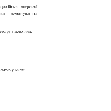
а російсько-імперської
тики — демонтувати та
реєстру виключили:
ською у Києві;