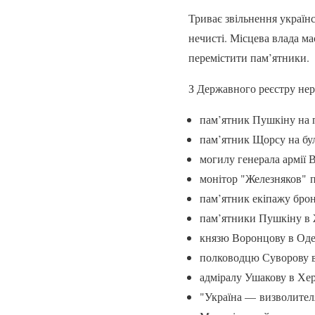
Триває звільнення українс
нечисті. Місцева влада м
перемістити пам’ятники.
З Державного реєстру нер
пам’ятник Пушкіну на 
пам’ятник Щорсу на бул
могилу генерала армії 
монітор "Железняков" п
пам’ятник екіпажу брон
пам’ятники Пушкіну в Ж
князю Воронцову в Оде
полководцю Суворову в 
адміралу Ушакову в Хер
"Україна — визволител