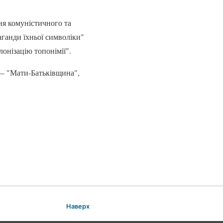
ня комуністичного та
аганди їхньої символіки"
лонізацію топонімії".
 — "Мати-Батьківщина",
Наверх