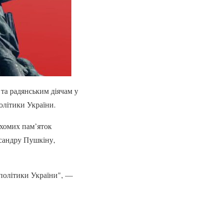
та радянським діячам у
олітики України.
ухомих пам’яток
ксандру Пушкіну,
 політики України", —