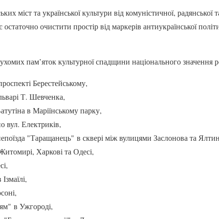
ьких міст та української культури від комуністичної, радянської т
ає остаточно очистити простір від маркерів антиукраїнської полі
ухомих пам’яток культурної спадщини національного значення 
проспекті Берестейському,
ьварі Т. Шевченка,
Ватутіна в Маріїнському парку,
о вул. Електриків,
епоїзда "Таращанець" в сквері між вулицями Заслонова та Ялтин
итомирі, Харкові та Одесі,
сі,
Ізмаїлі,
соні,
ям" в Ужгороді,