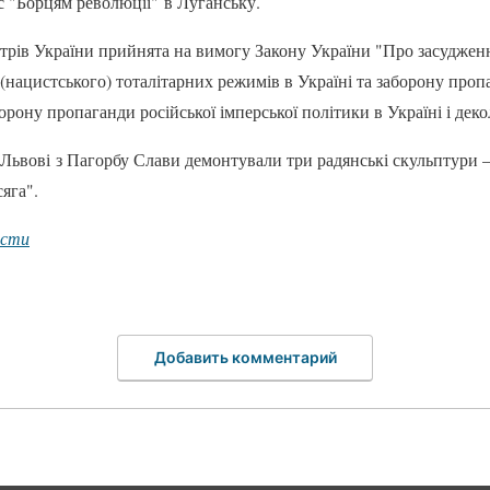
 "Борцям революції" в Луганську.
трів України прийнята на вимогу Закону України "Про засуджен
(нацистського) тоталітарних режимів в Україні та заборону проп
орону пропаганди російської імперської політики в Україні і деко
 Львові з Пагорбу Слави демонтували три радянські скульптури
яга".
ости
Добавить комментарий