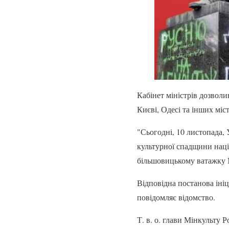
Кабінет міністрів дозвол
Києві, Одесі та інших міс
"Сьогодні, 10 листопада,
культурної спадщини нац
більшовицькому ватажку М
Відповідна постанова іні
повідомляє відомство.
Т. в. о. глави Мінкульту