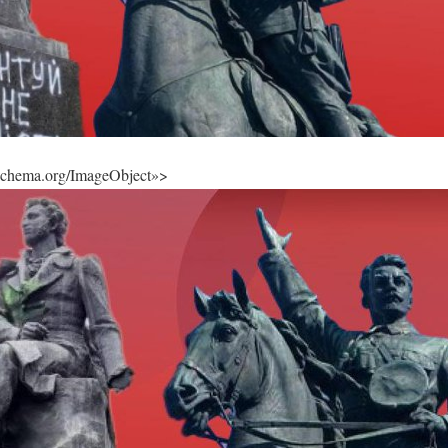
/schema.org/ImageObject»>