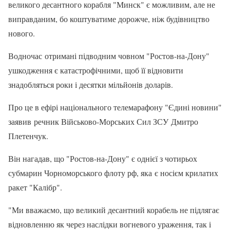
великого десантного корабля "Минск" є можливим, але не
виправданим, бо коштуватиме дорожче, ніж будівництво
нового.
Водночас отримані підводним човном "Ростов-на-Дону"
ушкодження є катастрофічними, щоб її відновити
знадобляться роки і десятки мільйонів доларів.
Про це в ефірі національного телемарафону "Єдині новини"
заявив речник Військово-Морських Сил ЗСУ Дмитро
Плетенчук.
Він нагадав, що "Ростов-на-Дону" є однієї з чотирьох
субмарин Чорноморського флоту рф, яка є носієм крилатих
ракет "Калібр".
"Ми вважаємо, що великий десантний корабель не підлягає
відновленню як через наслідки вогневого ураження, так і