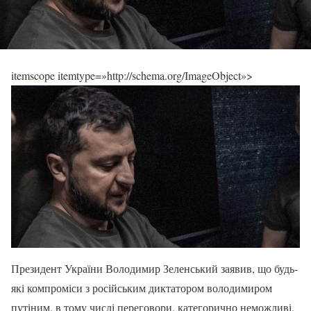
itemscope itemtype=»http://schema.org/ImageObject»>
Президент України Володимир Зеленський заявив, що будь-
які компроміси з російським диктатором володимиром
путіним, в тому числі переговори, категорично неможливі.