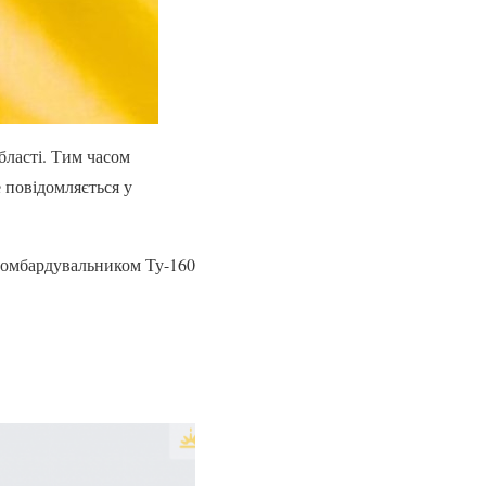
області. Тим часом
 повідомляється у
 бомбардувальником Ту-160