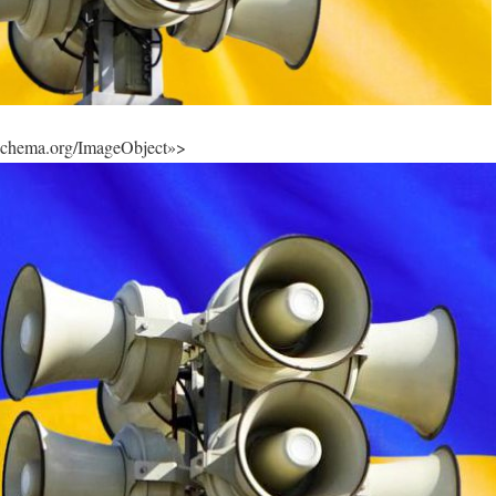
/schema.org/ImageObject»>