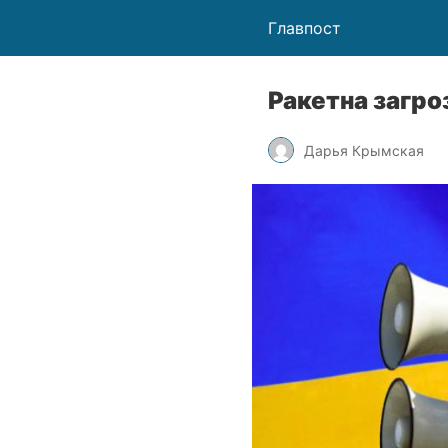
Главпост
Ракетна загроз
Дарья Крымская