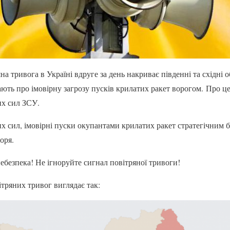
яна тривога в Україні вдруге за день накриває південні та східні 
ють про імовірну загрозу пусків крилатих ракет ворогом. Про це
их сил ЗСУ.
х сил, імовірні пуски окупантами крилатих ракет стратегічним
оря.
ебезпека! Не ігноруйте сигнал повітряної тривоги!
ітряних тривог виглядає так: