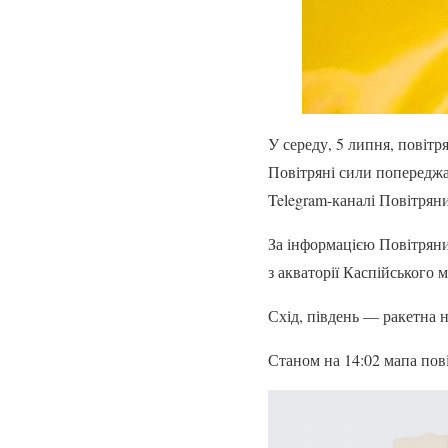
У середу, 5 липня, повітр
Повітряні сили попереджа
Telegram-каналі Повітрян
За інформацією Повітряни
з акваторії Каспійського м
Схід, південь — ракетна н
Станом на 14:02 мапа пов