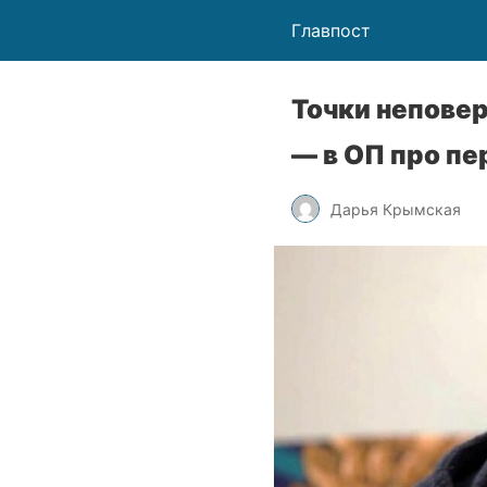
Главпост
Точки непове
— в ОП про пе
Дарья Крымская