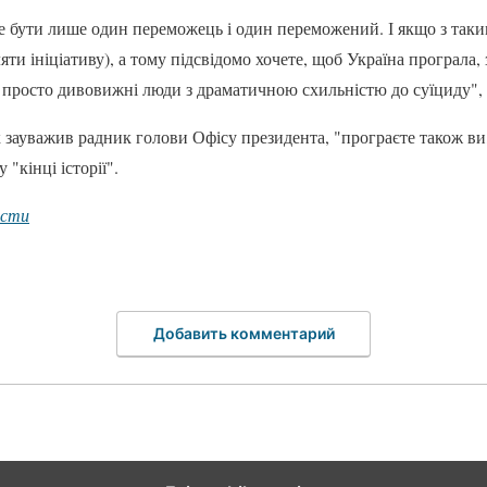
же бути лише один переможець і один переможений. І якщо з таки
ти ініціативу), а тому підсвідомо хочете, щоб Україна програла, 
 просто дивовижні люди з драматичною схильністю до суїциду",
як зауважив радник голови Офісу президента, "програєте також ви
 "кінці історії".
ости
Добавить комментарий