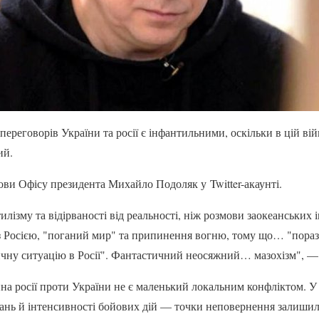
переговорів України та росії є інфантильними, оскільки в цій ві
ий.
ови Офісу президента Михайло Подоляк у Twitter-акаунті.
илізму та відірваності від реальності, ніж розмови заокеанських 
 з Росією, "поганий мир" та припинення вогню, тому що… "пора
тичну ситуацію в Росії". Фантастичний неосяжний… мазохізм", 
на росії проти України не є маленький локальним конфліктом. У 
ань й інтенсивності бойових дій — точки неповернення залишил