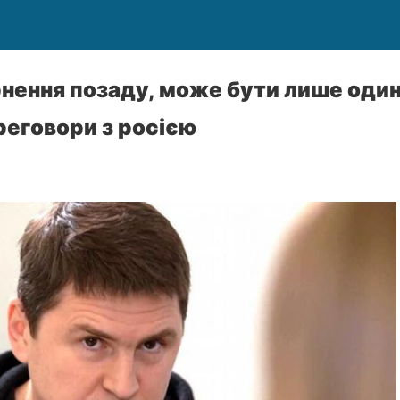
рнення позаду, може бути лише од
реговори з росією