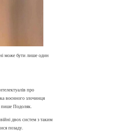
йні може бути лише один
інтелектуалів про
зка воєнного злочинця
— пише Подоляк.
війні двох систем з таким
ися позаду.