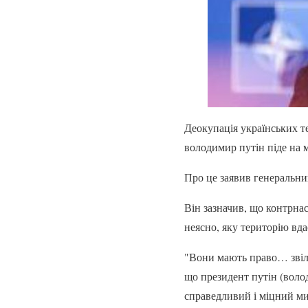
Деокупація українських т
володимир путін піде на 
Про це заявив генеральн
Він зазначив, що контрна
неясно, яку територію вда
"Вони мають право… звіль
що президент путін (волод
справедливий і міцний ми