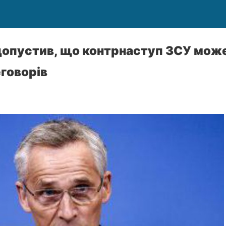
допустив, що контрнаступ ЗСУ мож
еговорів