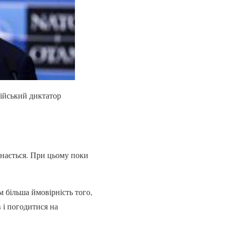
сійський диктатор
инається. При цьому поки
 більша ймовірність того,
в і погодитися на