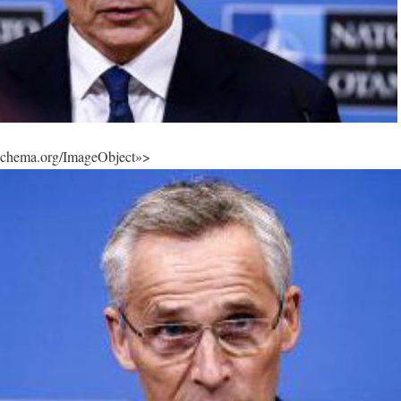
/schema.org/ImageObject»>