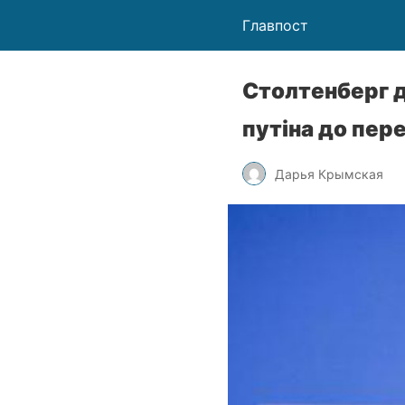
Главпост
Столтенберг 
путіна до пер
Дарья Крымская