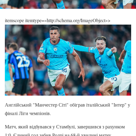
itemscope itemtype=»http://schema.org/ImageObject»>
Англійський "Манчестер Сіті" обіграв італійський "Інтер" у
фіналі Ліги чемпіонів.
Матч, який відбувався у Стамбулі, завершився з рахунком
1:0. Єдиний гол забив Родрі на 68-й хвилині матчу.