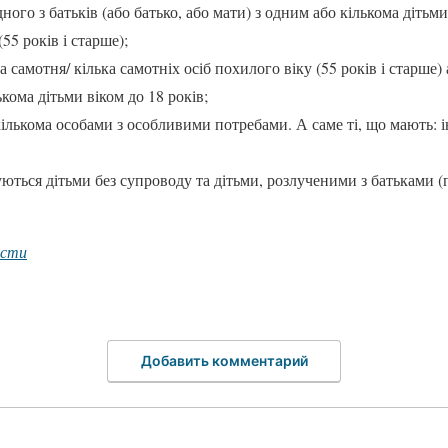
ного з батьків (або батько, або мати) з одним або кількома дітьми 
55 років і старше);
 самотня/ кілька самотніх осіб похилого віку (55 років і старше)
кома дітьми віком до 18 років;
ількома особами з особливими потребами. А саме ті, що мають: ін
куються дітьми без супроводу та дітьми, розлученими з батьками 
ости
Добавить комментарий