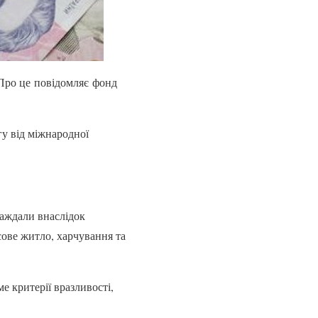
 Про це повідомляє фонд
гу від міжнародної
раждали внаслідок
сове житло, харчування та
е критерії вразливості,