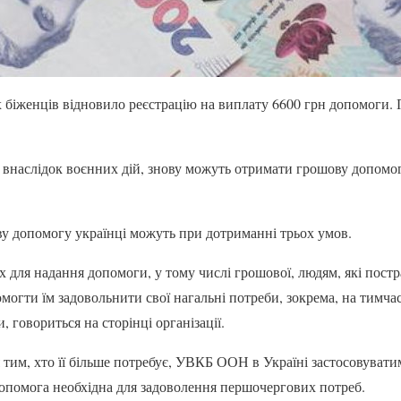
біженців відновило реєстрацію на виплату 6600 грн допомоги.
и внаслідок воєнних дій, знову можуть отримати грошову допомо
у допомогу українці можуть при дотриманні трьох умов.
 для надання допомоги, у тому числі грошової, людям, які пост
могти їм задовольнити свої нагальні потреби, зокрема, на тимча
, говориться на сторінці організації.
тим, хто її більше потребує, УВКБ ООН в Україні застосовуватим
допомога необхідна для задоволення першочергових потреб.