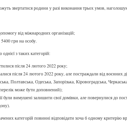
ожуть звертатися родини у разі виконання трьох умов, наголошую
опомогу від міжнародних організацій;
 5400 грн на особу.
 однієї з таких категорій:
стилися після 24 лютого 2022 року;
алися після 24 лютого 2022 року, але постраждали від воєнних ді
ька, Полтавська, Одеська, Запорізька, Кіровоградська, Черкаська
(перелік може бути доповнений);
 дії були вимушені залишити свої домівки, але повернулися до по
дону).
начених категорій повинні відповідати хоча б одному критерію вр