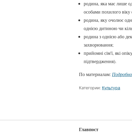
родина, яка має лише од
особами похилого віку (
родина, яку очолює одна
однією дитиною чи кіль
родина з однією або дек
захворювання;
прийомні сім'ї, які опі
підтвердження).
По материалам:
Подробн
Категории:
Культура
Главпост