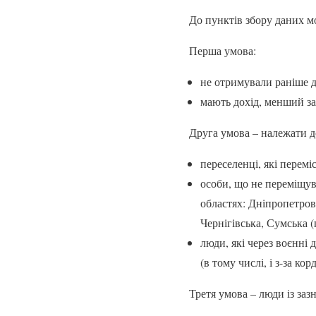
До пунктів збору даних м
Перша умова:
не отримували раніше д
мають дохід, менший за
Друга умова – належати до
переселенці, які перемі
особи, що не переміщув
областях: Дніпропетровс
Чернігівська, Сумська 
люди, які через воєнні
(в тому числі, і з-за кор
Третя умова – люди із заз