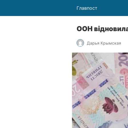
Главпост
ООН відновила
Дарья Крымская