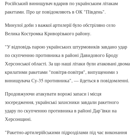
Російський винищувач вдарив по українським літакам
ракетами. Про це повідомляють в ОК "Південь".
Минулої доби з важкої артилерії було обстріляно село
Велика Костромка Криворізького району.
"У відповідь парою українських штурмовиків завдано удар
по скупченню противника в районі Давидового Броду
Херсонської області. За що наші літаки були атаковані двома
крилатими ракетами "повітря-повітря", випущеними з
винищувача Су-35 противника", — йдеться в повідомленні.
Продовжуючи атакувати ворожі запаси і місця
зосередження, українські захисники завдали ракетного
удару по скупченню противника в районі Дар’ївки на
Херсонщині.
"Ракетно-артилерійськими підрозділами під час виконання