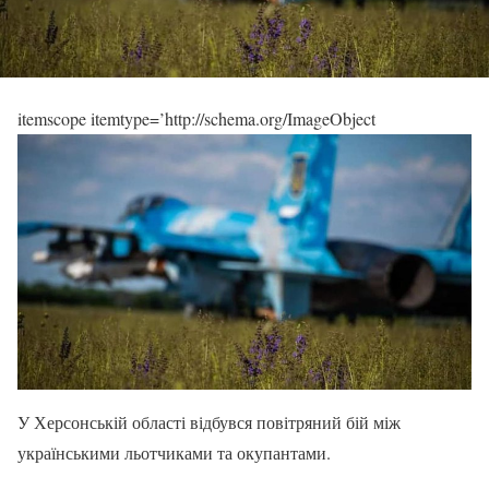
itemscope itemtype=’http://schema.org/ImageObject
У Херсонській області відбувся повітряний бій між
українськими льотчиками та окупантами.