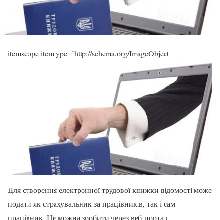
itemscope itemtype=’http://schema.org/ImageObject
Для створення електронної трудової книжки відомості може
подати як страхувальник за працівників, так і сам
працівник. Це можна зробити через веб-портал