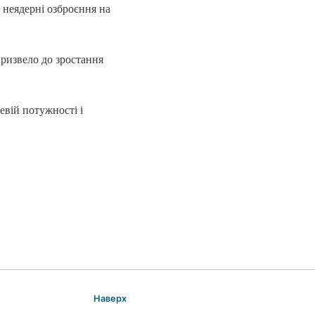
е неядерні озброєння на
призвело до зростання
евій потужності і
Наверх