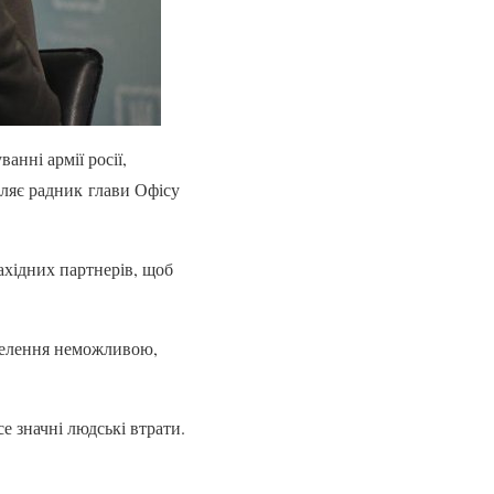
анні армії росії,
мляє радник глави Офісу
західних партнерів, щоб
аселення неможливою,
се значні людські втрати.