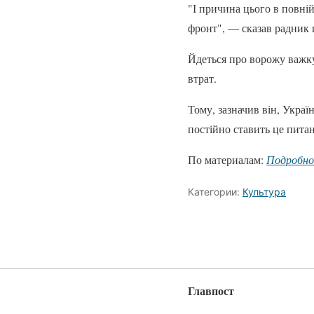
"І причина цього в повній
фронт", — сказав радник 
Йдеться про ворожу важку
втрат.
Тому, зазначив він, Украї
постійно ставить це пита
По материалам:
Подробн
Категории:
Культура
Главпост