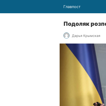
Главпост
Подоляк розпо
Дарья Крымская