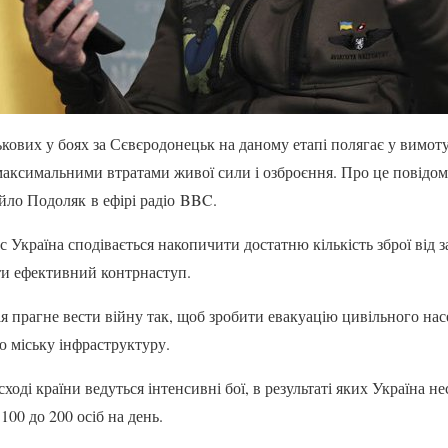
кових у боях за Сєвєродонецьк на даному етапі полягає у вимотув
максимальними втратами живої сили і озброєння. Про це повідо
ло Подоляк в ефірі радіо BBC.
ас Україна сподівається накопичити достатню кількість зброї від 
ти ефективний контрнаступ.
ія прагне вести війну так, щоб зробити евакуацію цивільного н
 міську інфраструктуру.
сході країни ведуться інтенсивні бої, в результаті яких Україна не
100 до 200 осіб на день.