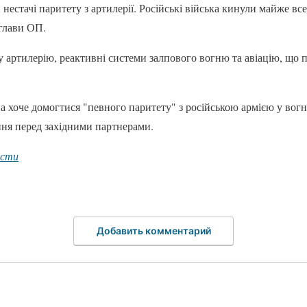
 нестачі паритету з артилерії. Російські війська кинули майже вс
глави ОП.
 артилерію, реактивні системи залпового вогню та авіацію, що 
на хоче домогтися "певного паритету" з російською армією у вогн
ння перед західними партнерами.
ости
Добавить комментарий