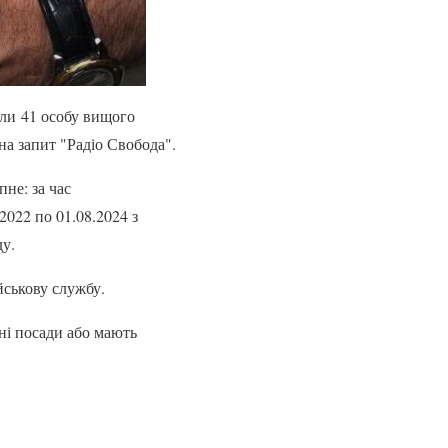
или 41 особу вищого
на запит "Радіо Свобода".
не: за час
2022 по 01.08.2024 з
ду.
йськову службу.
ні посади або мають