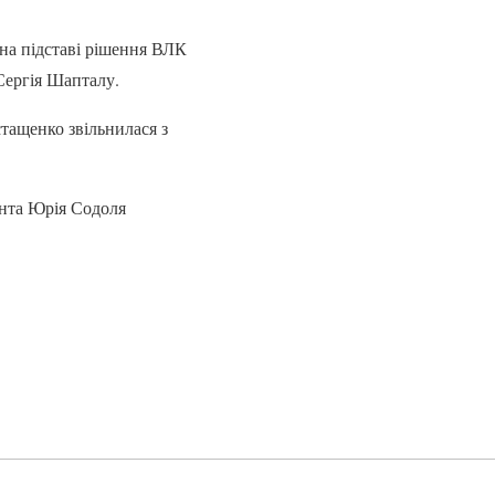
 на підставі рішення ВЛК
Сергія Шапталу.
тащенко звільнилася з
анта Юрія Содоля