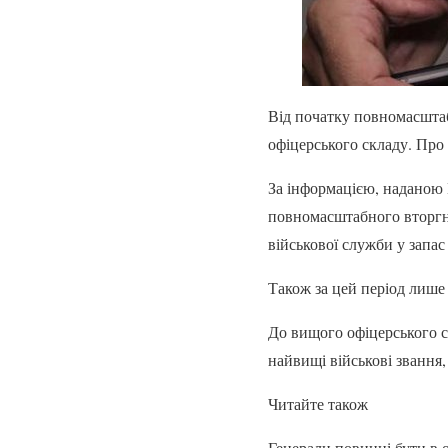
Від початку повномасштабн
офіцерського складу. Про
За інформацією, наданою 
повномасштабного вторгнен
військової служби у запас
Також за цей період лише
До вищого офіцерського с
найвищі військові звання,
Читайте також
Генерали повинні бути в