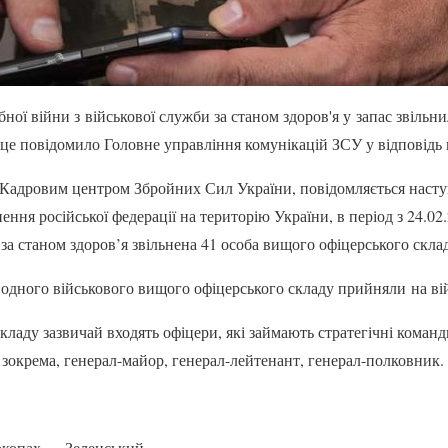
ої війни з військової служби за станом здоров'я у запас звільн
 це повідомило Головне управління комунікацій ЗСУ у відповідь 
Кадровим центром Збройних Сил України, повідомляється наступ
ня російської федерації на територію України, в період з 24.02.
 за станом здоров’я звільнена 41 особа вищого офіцерського скла
 одного військового вищого офіцерського складу прийняли на ві
кладу зазвичай входять офіцери, які займають стратегічні команд
 зокрема, генерал-майор, генерал-лейтенант, генерал-полковник.
 окопах — Зеленський