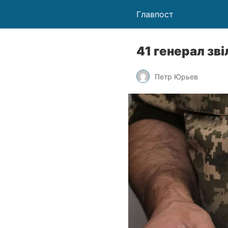
Главпост
41 генерал зв
Петр Юрьев