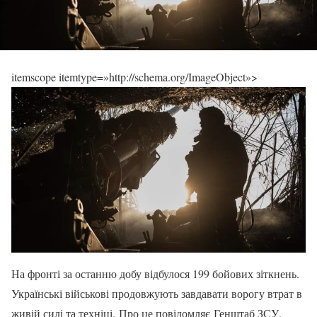
itemscope itemtype=»http://schema.org/ImageObject»>
На фронті за останню добу відбулося 199 бойових зіткнень.
Українські військові продовжують завдавати ворогу втрат в
живій силі та техніці. Про це повідомляє Генштаб ЗСУ.