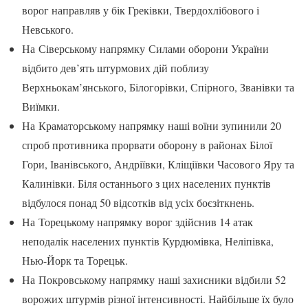
ворог направляв у бік Греківки, Твердохлібового і
Невського.
На Сіверському напрямку Силами оборони України
відбито дев’ять штурмових дій поблизу
Верхньокам’янського, Білогорівки, Спірного, Званівки та
Виїмки.
На Краматорському напрямку наші воїни зупинили 20
спроб противника прорвати оборону в районах Білої
Гори, Іванівського, Андріївки, Кліщіївки Часового Яру та
Калинівки. Біля останнього з цих населених пунктів
відбулося понад 50 відсотків від усіх боєзіткнень.
На Торецькому напрямку ворог здійснив 14 атак
неподалік населених пунктів Курдюмівка, Неліпівка,
Нью-Йорк та Торецьк.
На Покровському напрямку наші захисники відбили 52
ворожих штурмів різної інтенсивності. Найбільше їх було