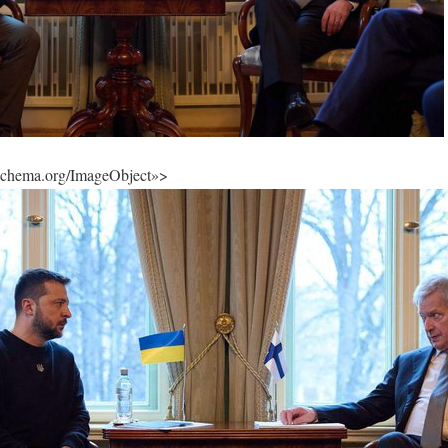
/schema.org/ImageObject»>