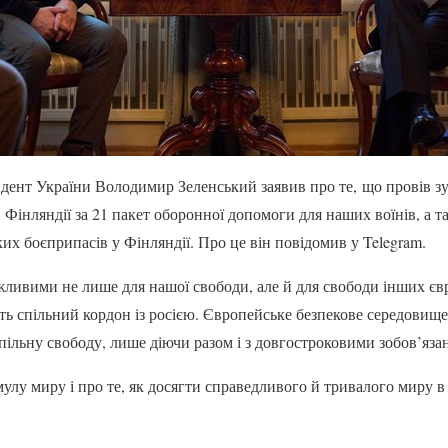
идент України Володимир Зеленський заявив про те, що провів зу
 Фінляндії за 21 пакет оборонної допомоги для наших воїнів, а т
их боєприпасів у Фінляндії. Про це він повідомив у Telegram.
жливими не лише для нашої свободи, але й для свободи інших єв
ть спільний кордон із росією. Європейське безпекове середовище
ільну свободу, лише діючи разом і з довгостроковими зобов’яза
у миру і про те, як досягти справедливого й тривалого миру в У