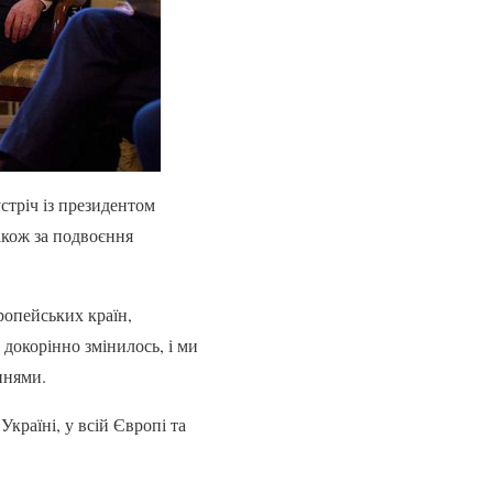
стріч із президентом
акож за подвоєння
ропейських країн,
 докорінно змінилось, і ми
ннями.
країні, у всій Європі та