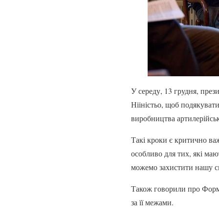
У середу, 13 грудня, през
Нііністьо, щоб подякувати
виробництва артилерійськ
Такі кроки є критично ва
особливо для тих, які маю
можемо захистити нашу сп
Також говорили про Формул
за її межами.