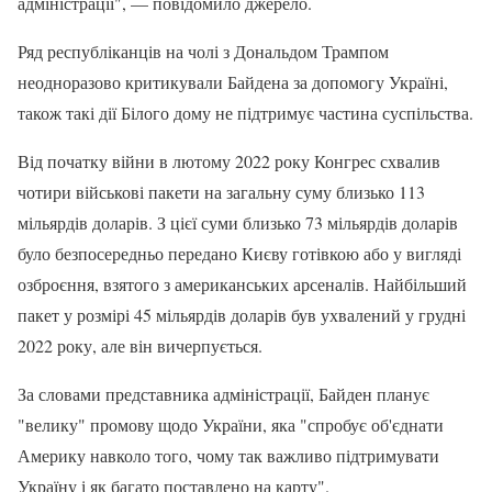
адміністрації", — повідомило джерело.
Ряд республіканців на чолі з Дональдом Трампом
неодноразово критикували Байдена за допомогу Україні,
також такі дії Білого дому не підтримує частина суспільства.
Від початку війни в лютому 2022 року Конгрес схвалив
чотири військові пакети на загальну суму близько 113
мільярдів доларів. З цієї суми близько 73 мільярдів доларів
було безпосередньо передано Києву готівкою або у вигляді
озброєння, взятого з американських арсеналів. Найбільший
пакет у розмірі 45 мільярдів доларів був ухвалений у грудні
2022 року, але він вичерпується.
За словами представника адміністрації, Байден планує
"велику" промову щодо України, яка "спробує об'єднати
Америку навколо того, чому так важливо підтримувати
Україну і як багато поставлено на карту".