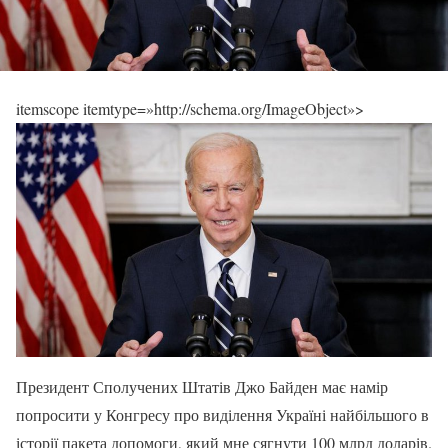
itemscope itemtype=»http://schema.org/ImageObject»>
Президент Сполучених Штатів Джо Байден має намір
попросити у Конгресу про виділення Україні найбільшого в
історії пакета допомоги, який мне сягнути 100 млрд доларів.