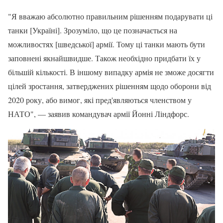
"Я вважаю абсолютно правильним рішенням подарувати ці
танки [Україні]. Зрозуміло, що це позначається на
можливостях [шведської] армії. Тому ці танки мають бути
заповнені якнайшвидше. Також необхідно придбати їх у
більшій кількості. В іншому випадку армія не зможе досягти
цілей зростання, затверджених рішенням щодо оборони від
2020 року, або вимог, які пред'являються членством у
НАТО", — заявив командувач армії Йонні Ліндфорс.