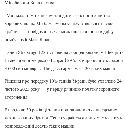
Міноборони Королівства.
"Ми надали їм те, що змогли дати з якісної техніки та
хороших знань. Ми бажаємо їм успіху в звільненні своєї
країни", — повідомив начальник оперативного відділу
штабу армії Матс Людвіг.
Танки Stridsvagn 122 є спільним доопрацюванням Швеції та
Німеччини німецького Leopard 2А5, їх виробили у кількості
3 600 екземплярів. ​Шведська армія має 120 таких машин.
Рішення про передачу 10% танків Україні було ухвалено 24
лютого 2023 року — у першу річницю початку збройного
вторгнення.
Впродовж 30 років ці танки становили кістяк шведських
механізованих бригад. Тепер українська армія має у своєму
розпорядженні десять таких машин.