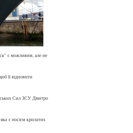
ск" є можливим, але не
об її відновити
орських Сил ЗСУ Дмитро
 яка є носієм крилатих