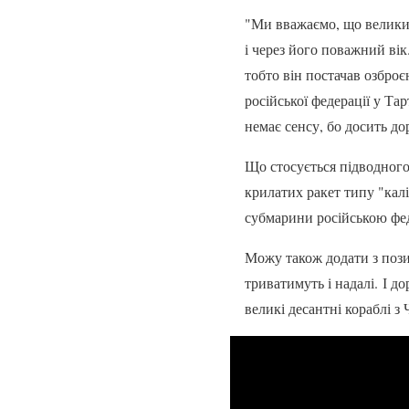
"Ми вважаємо, що великий
і через його поважний ві
тобто він постачав озбро
російської федерації у Та
немає сенсу, бо досить д
Що стосується підводного
крилатих ракет типу "калі
субмарини російською фед
Можу також додати з пози
триватимуть і надалі. І д
великі десантні кораблі 