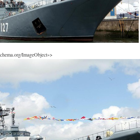
/schema.org/ImageObject»>