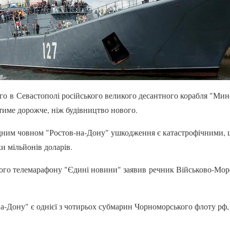
 в Севастополі російського великого десантного корабля "Мин
име дорожче, ніж будівництво нового.
дним човном "Ростов-на-Дону" ушкодження є катастрофічними, щ
ки мільйонів доларів.
ьного телемарафону "Єдині новини" заявив речник Військово-М
на-Дону" є однієї з чотирьох субмарин Чорноморського флоту рф,