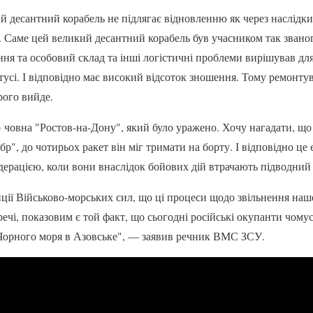
 десантний корабель не підлягає відновленню як через наслідки
к. Саме цей великий десантний корабель був учасником так званог
єння та особовий склад та інші логістичні проблеми вирішував дл
ртусі. І відповідно має високий відсоток зношення. Тому ремонт
орого вийде.
 човна "Ростов-на-Дону", який було уражено. Хочу нагадати, що 
бр", до чотирьох ракет він міг тримати на борту. І відповідно ц
ерацією, коли вони внаслідок бойових дій втрачають підводний
ції Військово-морських сил, що ці процеси щодо звільнення нашо
оречі, показовим є той факт, що сьогодні російські окупанти чом
з Чорного моря в Азовське", — заявив речник ВМС ЗСУ.