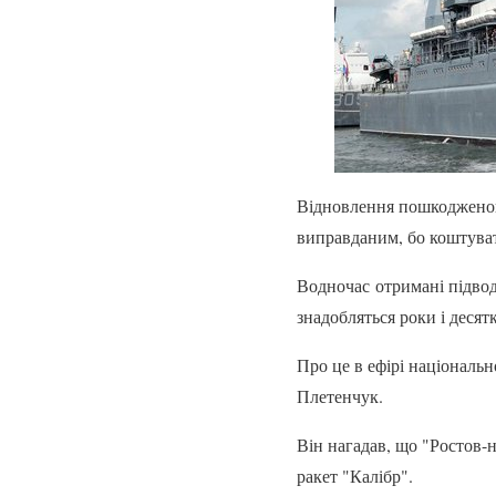
Відновлення пошкодженого
виправданим, бо коштуват
Водночас отримані підво
знадобляться роки і десят
Про це в ефірі націонал
Плетенчук.
Він нагадав, що "Ростов-
ракет "Калібр".