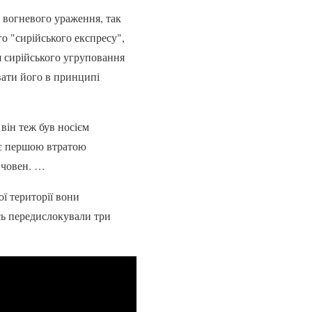
 вогневого ураження, так
о "сирійського експресу",
я сирійського угруповання
увати його в принципі
він теж був носієм
е є першою втратою
 човен. …
ї території вони
усь передислокували три