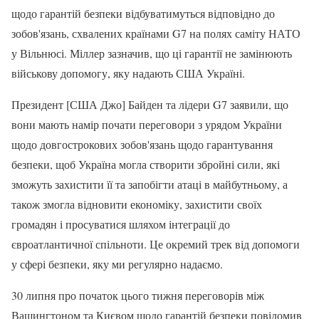
щодо гарантій безпеки відбуватимуться відповідно до
зобов'язань, схвалених країнами G7 на полях саміту НАТО
у Вільнюсі. Міллер зазначив, що ці гарантії не замінюють
військову допомогу, яку надають США Україні.
Президент [США Джо] Байден та лідери G7 заявили, що
вони мають намір почати переговори з урядом України
щодо довгострокових зобов'язань щодо гарантування
безпеки, щоб Україна могла створити збройні сили, які
зможуть захистити її та запобігти атаці в майбутньому, а
також змогла відновити економіку, захистити своїх
громадян і просуватися шляхом інтеграції до
євроатлантичної спільноти. Це окремий трек від допомоги
у сфері безпеки, яку ми регулярно надаємо.
30 липня про початок цього тижня переговорів між
Вашингтоном та Києвом щодо гарантій безпеки повідомив