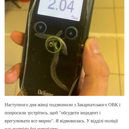
Наступного дня жінці подзвонили з Закарпатського ОВК і
попросили зустрітись, щоб "обсудити інцидент і
врегулювати все мирно". Я відмовилась. У відділі поліції
нас зустріли без ентузіазму.