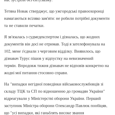
Тетяна Новак стверджує, що ужгородські правоохоронці
намагаються всіляко зам'яти: не робили потрібні документи
та не ставили печатки.
Я зв'язалась з судмедекспертом і дізналась, що жодних
документів він досі не отримав. Тоді я зателефонувала на
102, мене з'єднали з черговим відділку. Виявилось, що
дізнавач Турус пішов у відпустку на невизначений
термін. Впродовж тижня дізнавач не відповів конкретно на
жодні мої питання стосовно справи.
На "випадки негідної поведінки військовослужбовців зі
складу ТЦК та СП по відношенню до громадян України"
відреагували у Міністерстві оборони України. Перший
заступник Міністра оборони Олександр Павлюк пообіцяв,
що "усі випадки, які ганьблять високе звання