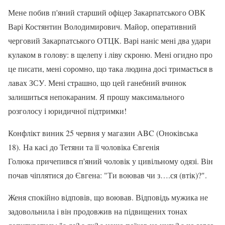
Мене побив п'яний старший офіцер Закарпатського ОВК
Варі Костянтин Володимирович. Майор, оперативний
черговий Закарпатського ОТЦК. Варі наніс мені два удари
кулаком в голову: в щелепу і ліву скроню. Мені огидно про
це писати, мені соромно, що така людина досі тримається в
лавах ЗСУ. Мені страшно, що цей ганебний вчинок
залишиться непокараним. Я прошу максимального
розголосу і юридичної підтримки!
Конфлікт виник 25 червня у магазин ABC (Оноківська
18). На касі до Тетяни та її чоловіка Євгенія
Голюка причепився п'яний чоловік у цивільному одязі. Він
почав чіплятися до Євгена: "Ти воював чи з….ся (втік)?".
Женя спокійно відповів, що воював. Відповідь мужика не
задовольнила і він продовжив на підвищених тонах