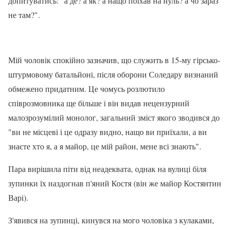
допитуватись: "а де? а як? а нащо поїхав на нуль? а чо зараз
не там?".
Мій чоловік спокійно зазначив, що служить в 15-му гірсько-
штурмовому батальйоні, після оборони Соледару визнаний
обмежено придатним. Це чомусь розлютило
співрозмовника ще більше і він видав нецензурний
малозрозумілий монолог, загальний зміст якого зводився до
"ви не місцеві і це одразу видно, нащо ви приїхали, а ви
знаєте хто я, а я майор, це мій район, мене всі знають".
Пара вирішила піти від неадеквата, однак на вулиці біля
зупинки їх наздогнав п'яний Костя (він же майор Костянтин
Варі).
З'явився на зупинці, кинувся на мого чоловіка з кулаками,