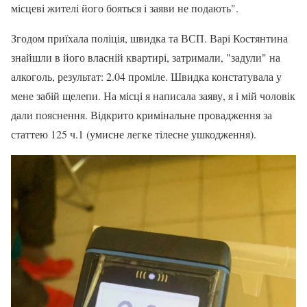
місцеві жителі його бояться і заяви не подають".
Згодом приїхала поліція, швидка та ВСП. Варі Костянтина
знайшли в його власній квартирі, затримали, "задули" на
алкоголь, результат: 2.04 проміле. Швидка констатувала у
мене забій щелепи. На місці я написала заяву, я і мій чоловік
дали пояснення. Відкрито кримінальне провадження за
статтею 125 ч.1 (умисне легке тілесне ушкодження).