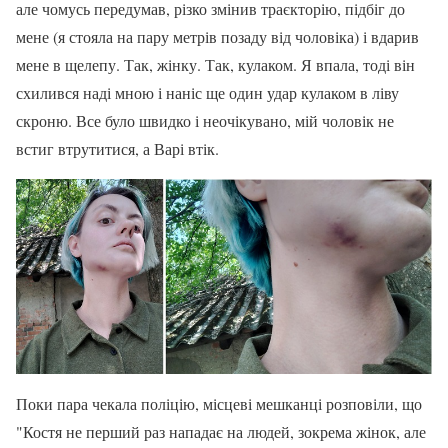
але чомусь передумав, різко змінив траєкторію, підбіг до
мене (я стояла на пару метрів позаду від чоловіка) і вдарив
мене в щелепу. Так, жінку. Так, кулаком. Я впала, тоді він
схилився наді мною і наніс ще один удар кулаком в ліву
скроню. Все було швидко і неочікувано, мій чоловік не
встиг втрутитися, а Варі втік.
Поки пара чекала поліцію, місцеві мешканці розповіли, що
"Костя не перший раз нападає на людей, зокрема жінок, але