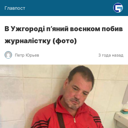
Главпост
В Ужгороді п’яний воєнком побив
журналістку (фото)
Петр Юрьев
3 года назад