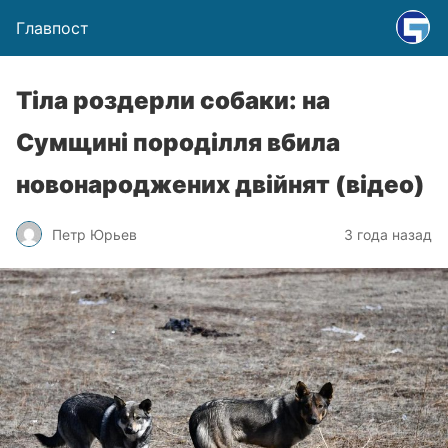
Главпост
Тіла роздерли собаки: на
Сумщині породілля вбила
новонароджених двійнят (відео)
Петр Юрьев
3 года назад