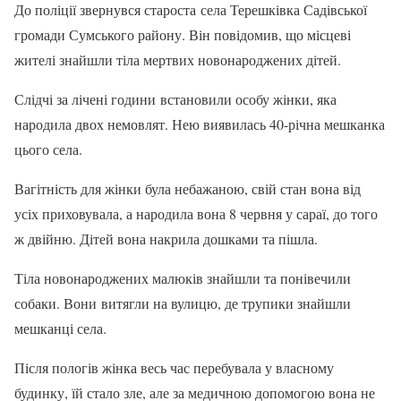
До поліції звернувся староста села Терешківка Садівської
громади Сумського району. Він повідомив, що місцеві
жителі знайшли тіла мертвих новонароджених дітей.
Слідчі за лічені години встановили особу жінки, яка
народила двох немовлят. Нею виявилась 40-річна мешканка
цього села.
Вагітність для жінки була небажаною, свій стан вона від
усіх приховувала, а народила вона 8 червня у сараї, до того
ж двійню. Дітей вона накрила дошками та пішла.
Тіла новонароджених малюків знайшли та понівечили
собаки. Вони витягли на вулицю, де трупики знайшли
мешканці села.
Після пологів жінка весь час перебувала у власному
будинку, їй стало зле, але за медичною допомогою вона не