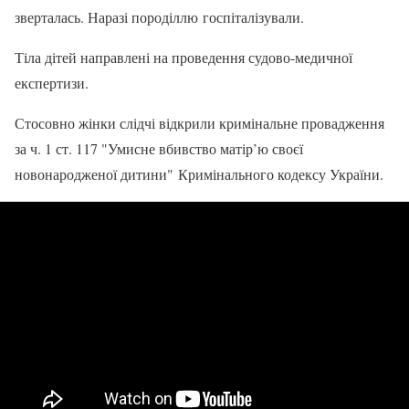
зверталась. Наразі породіллю госпіталізували.
Тіла дітей направлені на проведення судово-медичної
експертизи.
Стосовно жінки слідчі відкрили кримінальне провадження
за ч. 1 ст. 117 "Умисне вбивство матір’ю своєї
новонародженої дитини" Кримінального кодексу України.