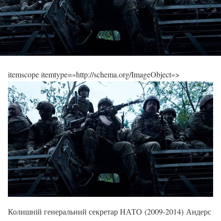
itemscope itemtype=»http://schema.org/ImageObject»>
Колишній генеральний секретар НАТО (2009-2014) Андерс