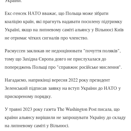
України.
Екс-генсек НАТО вважає, що Польща може зібрати
коаліцію країн, які прагнуть надавати посилену підтримку
Україні, якщо на липневому саміті альянсу у Вільнюсі Київ
не отримає чітких сигналів про членство.
Расмуссен закликав не недооцінювати "почуття поляків",
тому що Західна Європа довго не прислухалася до
попереджень Польщі про "справжнє російське мислення".
Нагадаємо, наприкінці вересня 2022 року президент
Зеленський підписав заявку на вступ України до НАТО у
прискореному порядку.
У травні 2023 року газета The Washington Post писала, що
країни альянсу вирішили не запрошувати Україну до складу
на липневому саміті у Вільнюсі.