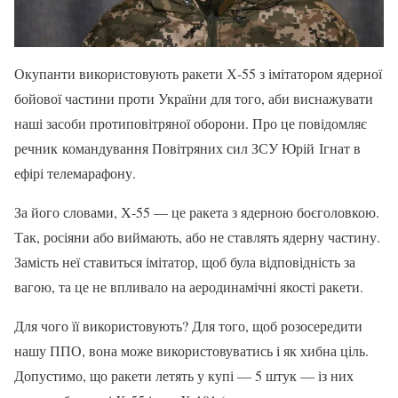
Окупанти використовують ракети Х-55 з імітатором ядерної
бойової частини проти України для того, аби виснажувати
наші засоби протиповітряної оборони. Про це повідомляє
речник командування Повітряних сил ЗСУ Юрій Ігнат в
ефірі телемарафону.
За його словами, Х-55 — це ракета з ядерною боєголовкою.
Так, росіяни або виймають, або не ставлять ядерну частину.
Замість неї ставиться імітатор, щоб була відповідність за
вагою, та це не впливало на аеродинамічні якості ракети.
Для чого її використовують? Для того, щоб розосередити
нашу ППО, вона може використовуватись і як хибна ціль.
Допустимо, що ракети летять у купі — 5 штук — із них