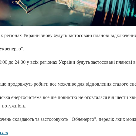
сіх регіонах України знову будуть застосовані планові відключення
Укренерго".
0:00 до 24:00 у всіх регіонах України будуть застосовані планові 
 що продовжуть робити все можливе для відновлення сталого ен
ська енергосистема все ще повністю не оговталася від шести хви
 потужність.
ючень складають та застосовують "Обленерго", перелік яких мож
ости