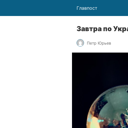
Главпост
Завтра по Укр
Петр Юрьев