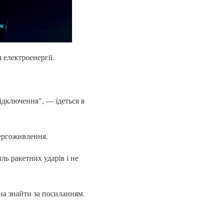
 електроенергії.
відключення", — ідеться в
ергоживлення.
ль ракетних ударів і не
на знайти за посиланням.