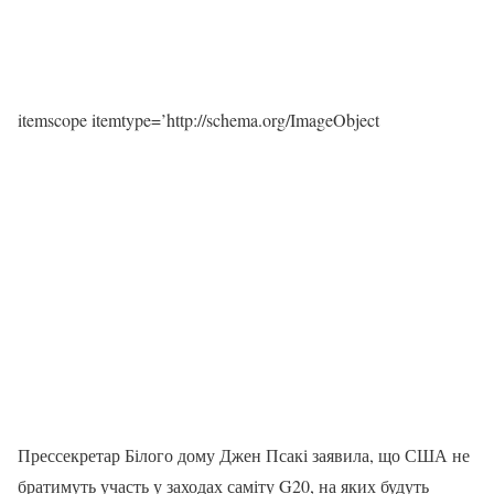
itemscope itemtype=’http://schema.org/ImageObject
Прессекретар Білого дому Джен Псакі заявила, що США не
братимуть участь у заходах саміту G20, на яких будуть