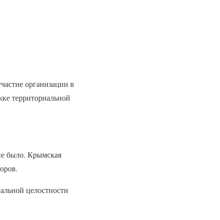
частие организации в
жке территориальной
не было. Крымская
оров.
иальной целостности