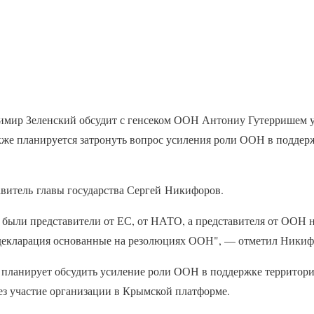
мир Зеленский обсудит с генсеком ООН Антониу Гутерришем у
же планируется затронуть вопрос усиления роли ООН в поддер
авитель главы государства Сергей Никифоров.
были представители от ЕС, от НАТО, а представителя от ООН 
 декларация основанные на резолюциях ООН", — отметил Никиф
й планирует обсудить усиление роли ООН в поддержке территор
ез участие организации в Крымской платформе.