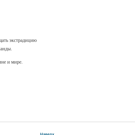
ещать экстрадицию
ланды.
не и мире.
Наверх