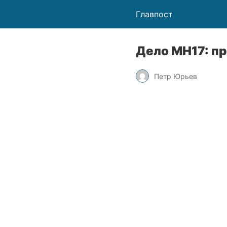
Главпост
Дело МН17: п
Петр Юрьев