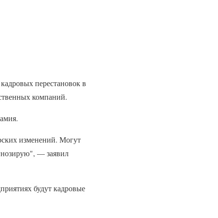
 кадровых перестановок в
рственных компаний.
амия.
ерских изменений. Могут
гнозирую", — заявил
дприятиях будут кадровые