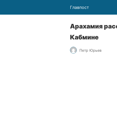
Главпост
Арахамия рас
Кабмине
Петр Юрьев